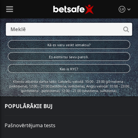
LV
Kā es varu veikt iemaksu?
Es aizmirsu savu paroli.
Kas is KYC?
Klientu atbalsta darba laiks: Latviešu valodā: 10:00 - 23:00 (pirmdiena -
piektdiena), 12:00 – 21:00 (sestdiena, svētdiena), Angļu valodā: 10:00 - 23:00
(pirmdiena - piektdiena), 12:00 - 21:00 (sestdiena, svētdiena).
POPULĀRĀKIE BUJ
Pašnovērtējuma tests